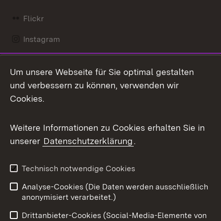
Flickr
Instagram
LinkedIn
Um unsere Webseite für Sie optimal gestalten
Mastodon
und verbessern zu können, verwenden wir
Cookies.
Messenger
Social Wall
Weitere Informationen zu Cookies erhalten Sie in
unserer
Datenschutzerklärung
.
X / Twitter
Youtube
Technisch notwendige Cookies
Analyse-Cookies (Die Daten werden ausschließlich
Zum 
anonymisiert verarbeitet.)
Impressum
Kontakt
Drittanbieter-Cookies (Social-Media-Elemente von