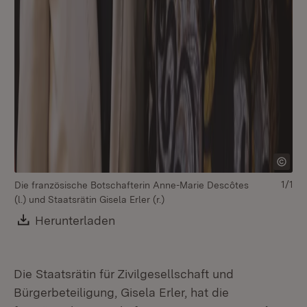
1/1
Die französische Botschafterin Anne-Marie Descôtes
(l.) und Staatsrätin Gisela Erler (r.)
Download:
Herunterladen
(Öffnet in neuem Fenster)
Die Staatsrätin für Zivilgesellschaft und
Bürgerbeteiligung, Gisela Erler, hat die