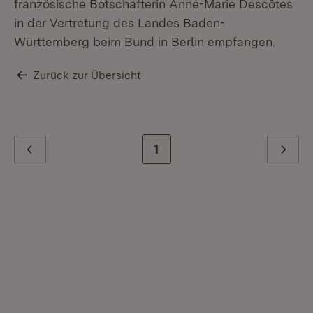
französische Botschafterin Anne-Marie Descôtes
in der Vertretung des Landes Baden-
Württemberg beim Bund in Berlin empfangen.
Zurück zur Übersicht
Zur letzten Seite
1
Zurück
Weiter