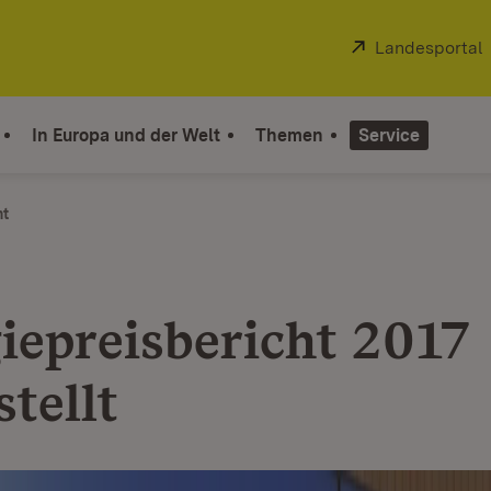
Extern:
Landesportal
In Europa und der Welt
Themen
Service
ht
iepreisbericht 2017
tellt