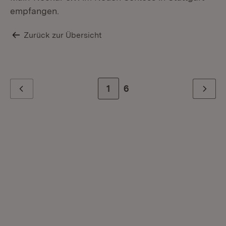
empfangen.
Zurück zur Übersicht
Zur Seite
1
Zur letzten Seite
6
Zurück
Weiter