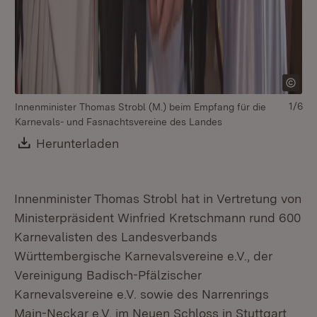
1/6
Innenminister Thomas Strobl (M.) beim Empfang für die
Karnevals- und Fasnachtsvereine des Landes
Download:
Herunterladen
(Öffnet in neuem Fenster)
Innenminister Thomas Strobl hat in Vertretung von
Ministerpräsident Winfried Kretschmann rund 600
Karnevalisten des Landesverbands
Württembergische Karnevalsvereine e.V., der
Vereinigung Badisch-Pfälzischer
Karnevalsvereine e.V. sowie des Narrenrings
Main-Neckar e.V. im Neuen Schloss in Stuttgart