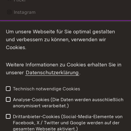
Instagram
LinkedIn
Um unsere Webseite für Sie optimal gestalten
Mastodon
und verbessern zu können, verwenden wir
Cookies.
Messenger
Social Wall
Weitere Informationen zu Cookies erhalten Sie in
unserer
Datenschutzerklärung
.
X / Twitter
Youtube
Technisch notwendige Cookies
Analyse-Cookies (Die Daten werden ausschließlich
Zum 
anonymisiert verarbeitet.)
Impressum
Kontakt
Drittanbieter-Cookies (Social-Media-Elemente von
Benutzungshinweise
Barrierefreiheit
Facebook, X / Twitter und Google werden auf der
gesamten Webseite aktiviert.)
Datenschutz
Cookies