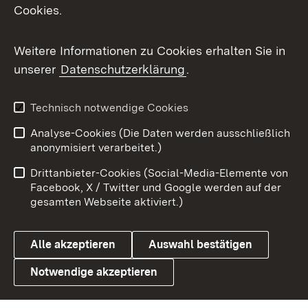
Cookies.
Messenger
Social Wall
Weitere Informationen zu Cookies erhalten Sie in
unserer
Datenschutzerklärung
.
X / Twitter
Youtube
Technisch notwendige Cookies
Analyse-Cookies (Die Daten werden ausschließlich
Zum 
anonymisiert verarbeitet.)
Impressum
Kontakt
Drittanbieter-Cookies (Social-Media-Elemente von
Benutzungshinweise
Barrierefreiheit
Facebook, X / Twitter und Google werden auf der
gesamten Webseite aktiviert.)
Datenschutz
Cookies
Alle akzeptieren
Auswahl bestätigen
Notwendige akzeptieren
Link zum Landesportal