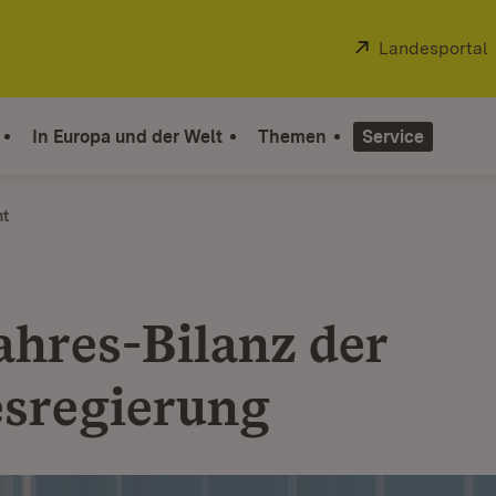
Extern:
Landesportal
In Europa und der Welt
Themen
Service
ht
ahres-Bilanz der
sregierung