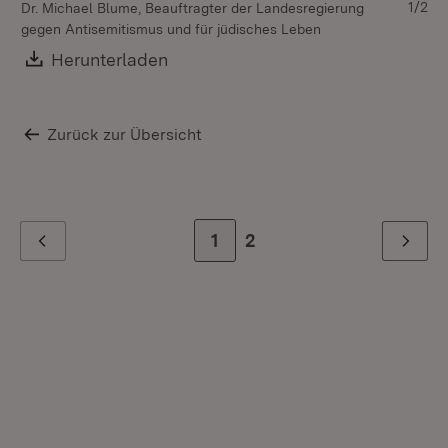
1/2
Dr. Michael Blume, Beauftragter der Landesregierung
Dr
gegen Antisemitismus und für jüdisches Leben
ge
Download:
Herunterladen
(Öffnet in neuem Fenster)
Zurück zur Übersicht
Zur Seite
1
Zur letzten Seite
2
Zurück
Weiter