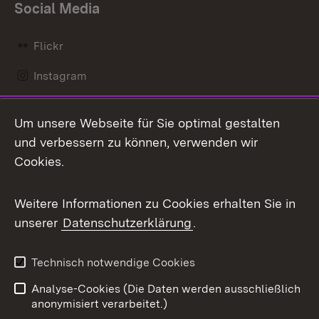
Social Media
Flickr
Instagram
LinkedIn
Um unsere Webseite für Sie optimal gestalten
Mastodon
und verbessern zu können, verwenden wir
Cookies.
Messenger
Social Wall
Weitere Informationen zu Cookies erhalten Sie in
unserer
Datenschutzerklärung
.
X / Twitter
Youtube
Technisch notwendige Cookies
Analyse-Cookies (Die Daten werden ausschließlich
Zum 
anonymisiert verarbeitet.)
Impressum
Kontakt