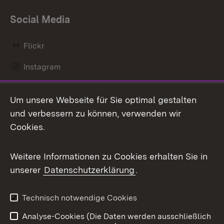
Social Media
Flickr
Instagram
LinkedIn
Um unsere Webseite für Sie optimal gestalten
Mastodon
und verbessern zu können, verwenden wir
Cookies.
Messenger
Social Wall
Weitere Informationen zu Cookies erhalten Sie in
unserer
Datenschutzerklärung
.
X / Twitter
Youtube
Technisch notwendige Cookies
Analyse-Cookies (Die Daten werden ausschließlich
Zum 