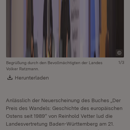
1/3
Begrüßung durch den Bevollmächtigten der Landes
Volker Ratzmann.
Download:
Herunterladen
(Öffnet in neuem Fenster)
Anlässlich der Neuerscheinung des Buches „Der
Preis des Wandels: Geschichte des europäischen
Ostens seit 1989“ von Reinhold Vetter lud die
Landesvertretung Baden-Württemberg am 21.