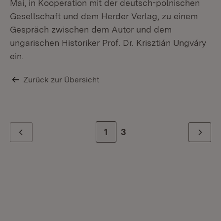
Mai, in Kooperation mit der deutsch-polnischen
Gesellschaft und dem Herder Verlag, zu einem
Gespräch zwischen dem Autor und dem
ungarischen Historiker Prof. Dr. Krisztián Ungváry
ein.
Zurück zur Übersicht
Zur Seite
1
Zur letzten Seite
3
Zurück
Weiter