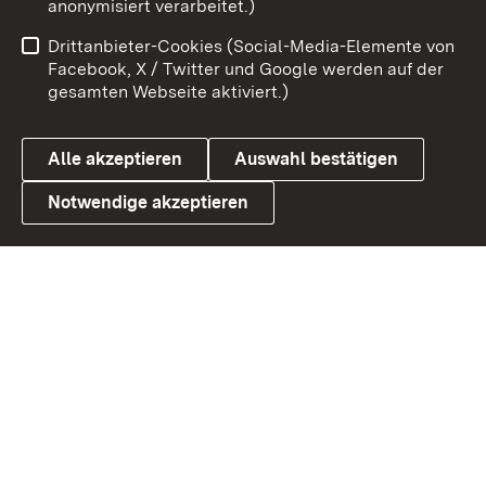
anonymisiert verarbeitet.)
Impressum
Kontakt
Drittanbieter-Cookies (Social-Media-Elemente von
Benutzungshinweise
Barrierefreiheit
Facebook, X / Twitter und Google werden auf der
gesamten Webseite aktiviert.)
Datenschutz
Cookies
Alle akzeptieren
Auswahl bestätigen
Notwendige akzeptieren
Link zum Landesportal