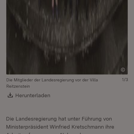
1/3
Die Mitglieder der Landesregierung vor der Villa
Reitzenstein
Di
Download:
Herunterladen
(Öffnet in neuem Fenster)
Die Landesregierung hat unter Führung von
Ministerpräsident Winfried Kretschmann ihre