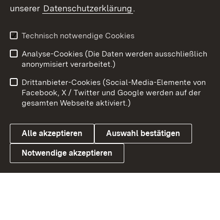
unserer
Datenschutzerklärung
.
X / Twitter
Youtube
Technisch notwendige Cookies
Analyse-Cookies (Die Daten werden ausschließlich
Zum 
anonymisiert verarbeitet.)
Impressum
Kontakt
Drittanbieter-Cookies (Social-Media-Elemente von
Benutzungshinweise
Barrierefreiheit
Facebook, X / Twitter und Google werden auf der
gesamten Webseite aktiviert.)
Datenschutz
Cookies
Alle akzeptieren
Auswahl bestätigen
Notwendige akzeptieren
Link zum Landesportal