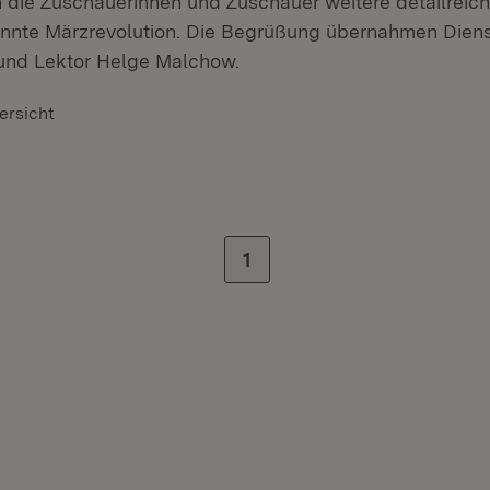
en die Zuschauerinnen und Zuschauer weitere detailreic
nnte Märzrevolution. Die Begrüßung übernahmen Dienst
und Lektor Helge Malchow.
ersicht
Zur letzten Seite
1