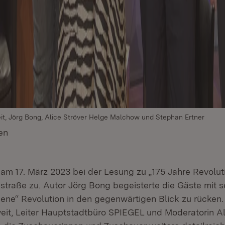
uweit, Jörg Bong, Alice Ströver Helge Malchow und Stephan Ertner
en
(Öffnet in neuem Fenster)
 am 17. März 2023 bei der Lesung zu „175 Jahre Revolu
nstraße zu. Autor Jörg Bong begeisterte die Gäste mit s
ssene“ Revolution in den gegenwärtigen Blick zu rücken
weit, Leiter Hauptstadtbüro SPIEGEL und Moderatorin Al