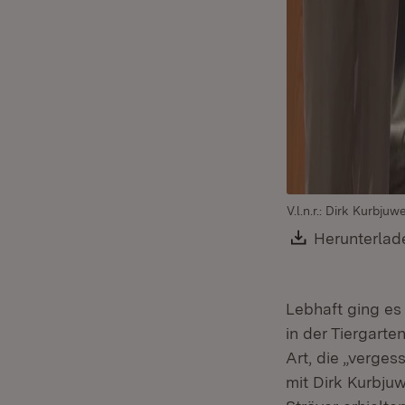
V.l.n.r.: Dirk Kurbj
Download:
Herunterlad
Lebhaft ging es
in der Tiergarte
Art, die „verge
mit Dirk Kurbju