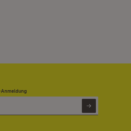
er-Anmeldung
Newsletter 