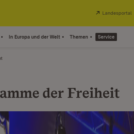
Extern:
Landesportal
In Europa und der Welt
Themen
Service
ht
lamme der Freiheit