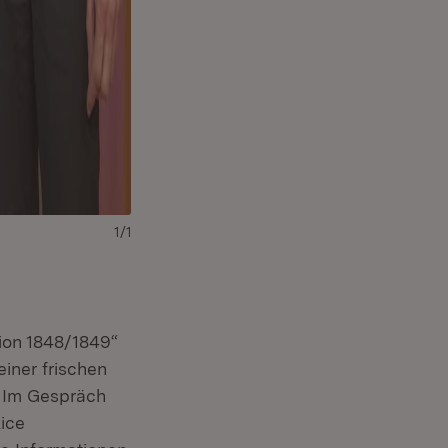
1/1
tion 1848/1849“
einer frischen
. Im Gespräch
ice