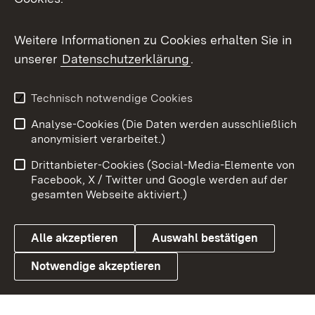
Messenger
Social Wall
Weitere Informationen zu Cookies erhalten Sie in
unserer
Datenschutzerklärung
.
X / Twitter
Youtube
Technisch notwendige Cookies
Analyse-Cookies (Die Daten werden ausschließlich
Zum 
anonymisiert verarbeitet.)
Impressum
Kontakt
Drittanbieter-Cookies (Social-Media-Elemente von
Benutzungshinweise
Barrierefreiheit
Facebook, X / Twitter und Google werden auf der
gesamten Webseite aktiviert.)
Datenschutz
Cookies
Alle akzeptieren
Auswahl bestätigen
Notwendige akzeptieren
Link zum Landesportal