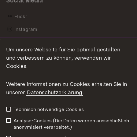
Social Media
Flickr
Instagram
LinkedIn
Um unsere Webseite für Sie optimal gestalten
Mastodon
und verbessern zu können, verwenden wir
Cookies.
Messenger
Social Wall
Weitere Informationen zu Cookies erhalten Sie in
unserer
Datenschutzerklärung
.
X / Twitter
Youtube
Technisch notwendige Cookies
Analyse-Cookies (Die Daten werden ausschließlich
Zum 
anonymisiert verarbeitet.)
Impressum
Kontakt