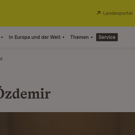
Extern:
Landesportal
In Europa und der Welt
Themen
Service
ht
Özdemir