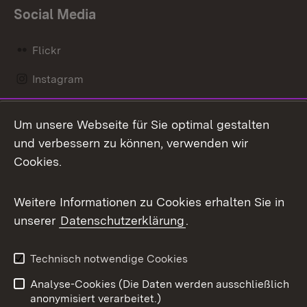
Social Media
Flickr
Instagram
LinkedIn
Um unsere Webseite für Sie optimal gestalten
Mastodon
und verbessern zu können, verwenden wir
Cookies.
Messenger
Social Wall
Weitere Informationen zu Cookies erhalten Sie in
unserer
Datenschutzerklärung
.
X / Twitter
Youtube
Technisch notwendige Cookies
Analyse-Cookies (Die Daten werden ausschließlich
Zum 
anonymisiert verarbeitet.)