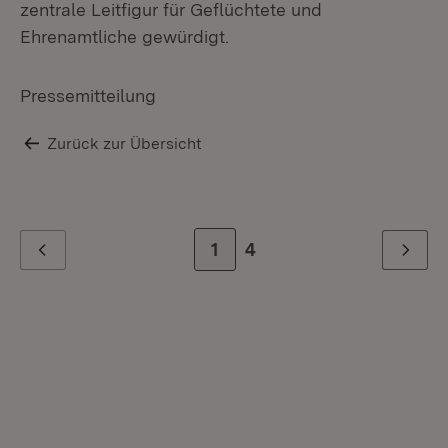
zentrale Leitfigur für Geflüchtete und
Ehrenamtliche gewürdigt.
Pressemitteilung
Zurück zur Übersicht
Zur Seite
1
Zur letzten Seite
4
Zurück
Weiter