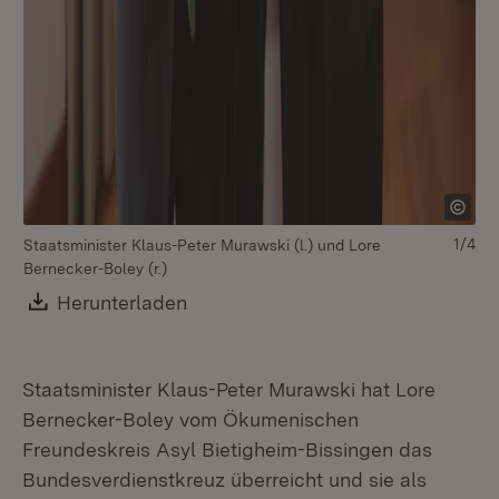
v.l
Bi
St
1/4
Staatsminister Klaus-Peter Murawski (l.) und Lore
Bernecker-Boley (r.)
Download:
Herunterladen
(Öffnet in neuem Fenster)
Staatsminister Klaus-Peter Murawski hat Lore
Bernecker-Boley vom Ökumenischen
Freundeskreis Asyl Bietigheim-Bissingen das
Bundesverdienstkreuz überreicht und sie als