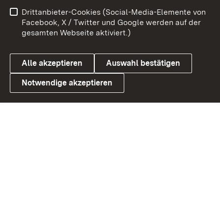
Impressum
Kontakt
Drittanbieter-Cookies (Social-Media-Elemente von
Benutzungshinweise
Barrierefreiheit
Facebook, X / Twitter und Google werden auf der
gesamten Webseite aktiviert.)
Datenschutz
Cookies
Alle akzeptieren
Auswahl bestätigen
Notwendige akzeptieren
Link zum Landesportal