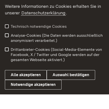
Social Wall
Weitere Informationen zu Cookies erhalten Sie in
unserer
Datenschutzerklärung
.
X / Twitter
Youtube
Technisch notwendige Cookies
Analyse-Cookies (Die Daten werden ausschließlich
Zum 
anonymisiert verarbeitet.)
Impressum
Kontakt
Drittanbieter-Cookies (Social-Media-Elemente von
Benutzungshinweise
Barrierefreiheit
Facebook, X / Twitter und Google werden auf der
gesamten Webseite aktiviert.)
Datenschutz
Cookies
Alle akzeptieren
Auswahl bestätigen
Notwendige akzeptieren
Link zum Landesportal