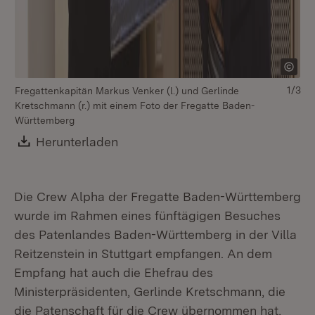
1/3
Fregattenkapitän Markus Venker (l.) und Gerlinde
Ge
Kretschmann (r.) mit einem Foto der Fregatte Baden-
Ma
Württemberg
Download:
Herunterladen
(Öffnet in neuem Fenster)
Die Crew Alpha der Fregatte Baden-Württemberg
wurde im Rahmen eines fünftägigen Besuches
des Patenlandes Baden-Württemberg in der Villa
Reitzenstein in Stuttgart empfangen. An dem
Empfang hat auch die Ehefrau des
Ministerpräsidenten, Gerlinde Kretschmann, die
die Patenschaft für die Crew übernommen hat,