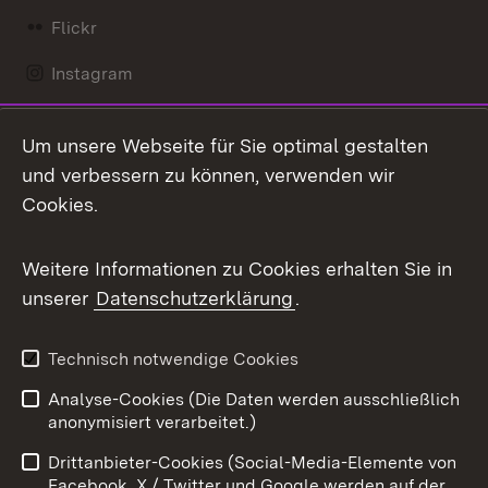
Flickr
Instagram
LinkedIn
Um unsere Webseite für Sie optimal gestalten
Mastodon
und verbessern zu können, verwenden wir
Cookies.
Messenger
Social Wall
Weitere Informationen zu Cookies erhalten Sie in
unserer
Datenschutzerklärung
.
X / Twitter
Youtube
Technisch notwendige Cookies
Analyse-Cookies (Die Daten werden ausschließlich
Zum 
anonymisiert verarbeitet.)
Impressum
Kontakt
Drittanbieter-Cookies (Social-Media-Elemente von
Benutzungshinweise
Barrierefreiheit
Facebook, X / Twitter und Google werden auf der