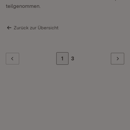
teilgenommen.
Zurück zur Übersicht
Zur Seite
1
Zur letzten Seite
3
Zurück
Weiter