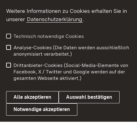
Social Wall
Weitere Informationen zu Cookies erhalten Sie in
unserer
Datenschutzerklärung
.
X / Twitter
Youtube
Technisch notwendige Cookies
Analyse-Cookies (Die Daten werden ausschließlich
Zum 
anonymisiert verarbeitet.)
Impressum
Kontakt
Drittanbieter-Cookies (Social-Media-Elemente von
Benutzungshinweise
Barrierefreiheit
Facebook, X / Twitter und Google werden auf der
gesamten Webseite aktiviert.)
Datenschutz
Cookies
Alle akzeptieren
Auswahl bestätigen
Notwendige akzeptieren
Link zum Landesportal