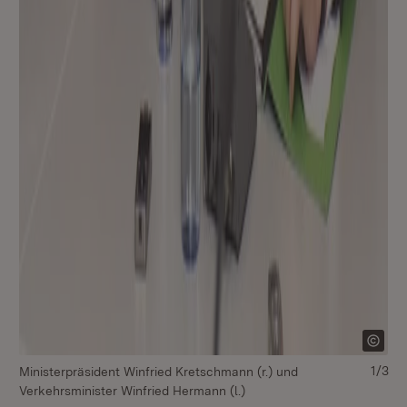
1/3
Ministerpräsident Winfried Kretschmann (r.) und
v.l
Verkehrsminister Winfried Hermann (l.)
Ve