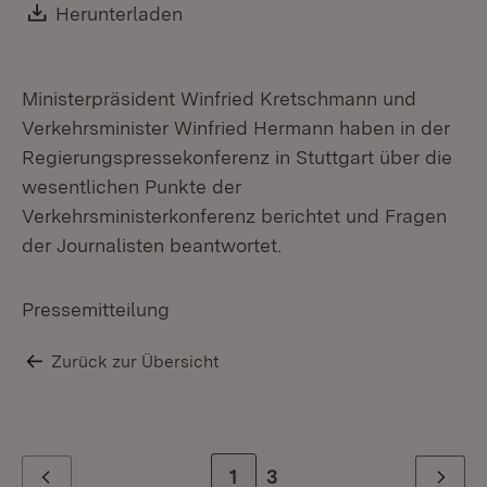
Mi
Download:
Herunterladen
(Öffnet in neuem Fenster)
Ministerpräsident Winfried Kretschmann und
Verkehrsminister Winfried Hermann haben in der
Regierungspressekonferenz in Stuttgart über die
wesentlichen Punkte der
Verkehrsministerkonferenz berichtet und Fragen
der Journalisten beantwortet.
Pressemitteilung
Zurück zur Übersicht
Zur Seite
1
Zur letzten Seite
3
Zurück
Weiter