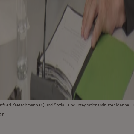
nfried Kretschmann (r.) und Sozial- und Integrationsminister Manne Lu
en
(Öffnet in neuem Fenster)