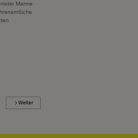
inister Manne
ehrenamtliche
sten
Weiter