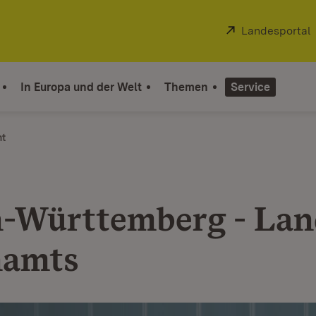
Extern:
Landesportal
In Europa und der Welt
Themen
Service
ht
-Württemberg - Lan
namts