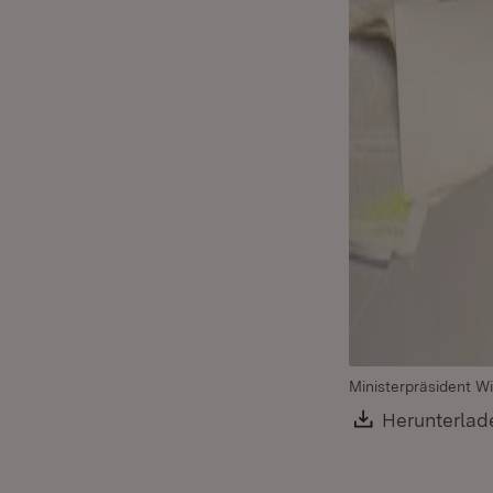
Ministerpräsident Wi
Download:
Herunterlad