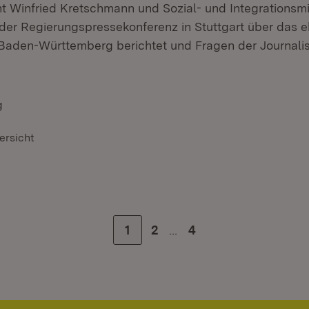
nt Winfried Kretschmann und Sozial- und Integrationsm
der Regierungspressekonferenz in Stuttgart über das 
Baden-Württemberg berichtet und Fragen der Journali
g
ersicht
…
Zur Seite
1
Zur Seite
2
Zur letzten Seite
4