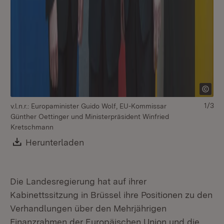
1/3
v.l.n.r.: Europaminister Guido Wolf, EU-Kommissar
Günther Oettinger und Ministerpräsident Winfried
Kretschmann
Download:
Herunterladen
(Öffnet in neuem Fenster)
Die Landesregierung hat auf ihrer
Kabinettssitzung in Brüssel ihre Positionen zu den
Verhandlungen über den Mehrjährigen
Finanzrahmen der Europäischen Union und die