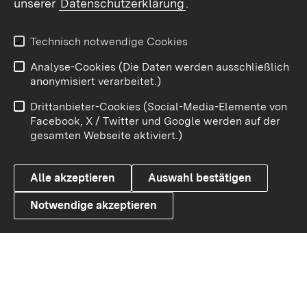
unserer
Datenschutzerklärung
.
X / Twitter
Youtube
Technisch notwendige Cookies
Analyse-Cookies (Die Daten werden ausschließlich
Zum 
anonymisiert verarbeitet.)
Impressum
Kontakt
Drittanbieter-Cookies (Social-Media-Elemente von
Benutzungshinweise
Barrierefreiheit
Facebook, X / Twitter und Google werden auf der
gesamten Webseite aktiviert.)
Datenschutz
Cookies
Alle akzeptieren
Auswahl bestätigen
Notwendige akzeptieren
Link zum Landesportal