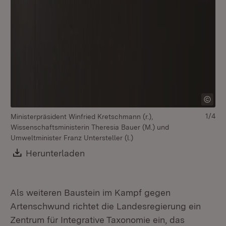
1/4
Ministerpräsident Winfried Kretschmann (r.),
Wissenschaftsministerin Theresia Bauer (M.) und
Umweltminister Franz Untersteller (l.)
Download:
Herunterladen
(Öffnet in neuem Fenster)
Als weiteren Baustein im Kampf gegen
Artenschwund richtet die Landesregierung ein
Zentrum für Integrative Taxonomie ein, das