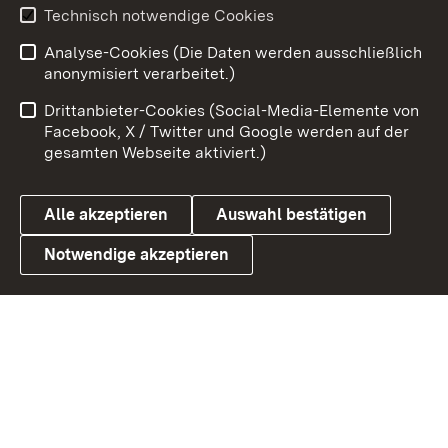
Youtube
Technisch notwendige Cookies
Analyse-Cookies (Die Daten werden ausschließlich
Zum 
anonymisiert verarbeitet.)
Impressum
Kontakt
Drittanbieter-Cookies (Social-Media-Elemente von
Benutzungshinweise
Barrierefreiheit
Facebook, X / Twitter und Google werden auf der
gesamten Webseite aktiviert.)
Datenschutz
Cookies
Alle akzeptieren
Auswahl bestätigen
Notwendige akzeptieren
Link zum Landesportal