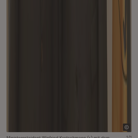
1/1
Ministerpräsident Winfried Kretschmann (r.) mit dem