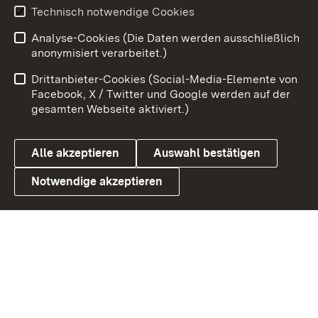
Youtube
Technisch notwendige Cookies
Analyse-Cookies (Die Daten werden ausschließlich
Zum 
anonymisiert verarbeitet.)
Impressum
Kontakt
Drittanbieter-Cookies (Social-Media-Elemente von
Benutzungshinweise
Barrierefreiheit
Facebook, X / Twitter und Google werden auf der
gesamten Webseite aktiviert.)
Datenschutz
Cookies
Alle akzeptieren
Auswahl bestätigen
Notwendige akzeptieren
Link zum Landesportal