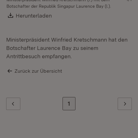
Botschafter der Republik Singapur Laurence Bay (l.).
Download:
Herunterladen
(Öffnet in neuem Fenster)
Ministerpräsident Winfried Kretschmann hat den
Botschafter Laurence Bay zu seinem
Antrittbesuch empfangen.
Zurück zur Übersicht
Zur letzten Seite
1
Zurück
Weiter