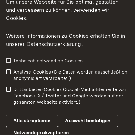
Um unsere Webseite für Sie optimal gestalten
Mastodon
und verbessern zu können, verwenden wir
Cookies.
Messenger
Social Wall
Weitere Informationen zu Cookies erhalten Sie in
unserer
Datenschutzerklärung
.
X / Twitter
Youtube
Technisch notwendige Cookies
Analyse-Cookies (Die Daten werden ausschließlich
Zum 
anonymisiert verarbeitet.)
Impressum
Kontakt
Drittanbieter-Cookies (Social-Media-Elemente von
Benutzungshinweise
Barrierefreiheit
Facebook, X / Twitter und Google werden auf der
gesamten Webseite aktiviert.)
Datenschutz
Cookies
Alle akzeptieren
Auswahl bestätigen
Notwendige akzeptieren