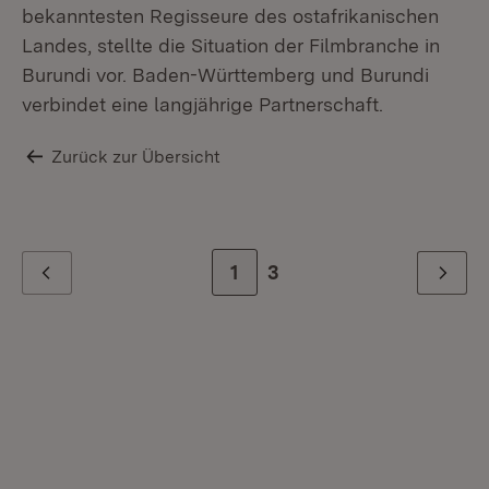
bekanntesten Regisseure des ostafrikanischen
Landes, stellte die Situation der Filmbranche in
Burundi vor. Baden-Württemberg und Burundi
verbindet eine langjährige Partnerschaft.
Zurück zur Übersicht
Zur Seite
1
Zur letzten Seite
3
Zurück
Weiter