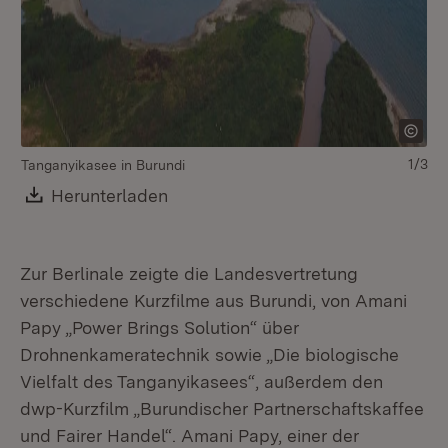
Fi
1/3
Tanganyikasee in Burundi
Download:
Herunterladen
(Öffnet in neuem Fenster)
Zur Berlinale zeigte die Landesvertretung
verschiedene Kurzfilme aus Burundi, von Amani
Papy „Power Brings Solution“ über
Drohnenkameratechnik sowie „Die biologische
Vielfalt des Tanganyikasees“, außerdem den
dwp-Kurzfilm „Burundischer Partnerschaftskaffee
und Fairer Handel“. Amani Papy, einer der