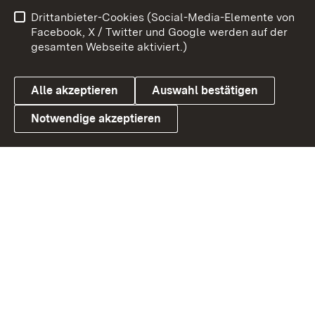
Impressum
Kontakt
Drittanbieter-Cookies (Social-Media-Elemente von
Benutzungshinweise
Barrierefreiheit
Facebook, X / Twitter und Google werden auf der
gesamten Webseite aktiviert.)
Datenschutz
Cookies
Alle akzeptieren
Auswahl bestätigen
Notwendige akzeptieren
Link zum Landesportal