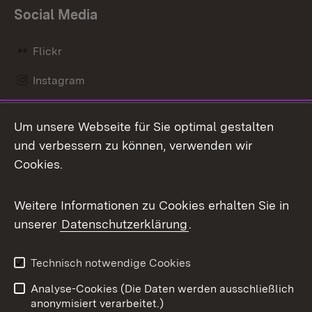
Social Media
Flickr
Instagram
LinkedIn
Um unsere Webseite für Sie optimal gestalten
Mastodon
und verbessern zu können, verwenden wir
Cookies.
Messenger
Social Wall
Weitere Informationen zu Cookies erhalten Sie in
unserer
Datenschutzerklärung
.
X / Twitter
Youtube
Technisch notwendige Cookies
Analyse-Cookies (Die Daten werden ausschließlich
Zum 
anonymisiert verarbeitet.)