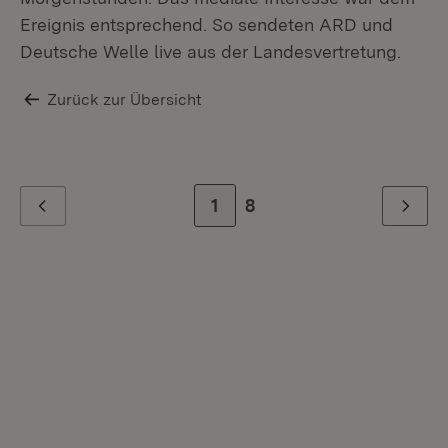
Ereignis entsprechend. So sendeten ARD und
Deutsche Welle live aus der Landesvertretung.
Zurück zur Übersicht
Zur Seite
1
Zur letzten Seite
8
Zurück
Weiter