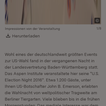
1/8
Impressionen von der Veranstaltung
Im
Download:
Herunterladen
(Öffnet in neuem Fenster)
Wohl eines der deutschlandweit größten Events
zur US-Wahl fand in der vergangenen Nacht in
der Landesvertretung Baden-Württemberg statt.
Das Aspen Institute veranstaltete hier seine "U.S.
Election Night 2016". Etwa 1.200 Gäste, unter
Ihnen US-Botschafter John B. Emerson, erlebten
die Wahlnacht von weltpolitischer Tragweite am
Berliner Tiergarten. Viele blieben bis in die frühen
Morgenstunden. Das mediale Interesse war dem