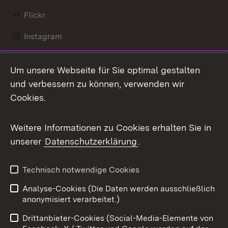
Flickr
Instagram
LinkedIn
Um unsere Webseite für Sie optimal gestalten
Mastodon
und verbessern zu können, verwenden wir
Cookies.
Messenger
Social Wall
Weitere Informationen zu Cookies erhalten Sie in
unserer
Datenschutzerklärung
.
X / Twitter
Youtube
Technisch notwendige Cookies
Analyse-Cookies (Die Daten werden ausschließlich
Zum 
anonymisiert verarbeitet.)
Impressum
Kontakt
Drittanbieter-Cookies (Social-Media-Elemente von
Benutzungshinweise
Barrierefreiheit