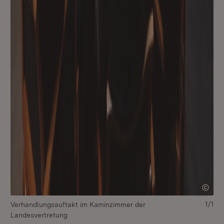
1/1
Verhandlungsauftakt im Kaminzimmer der
Landesvertretung