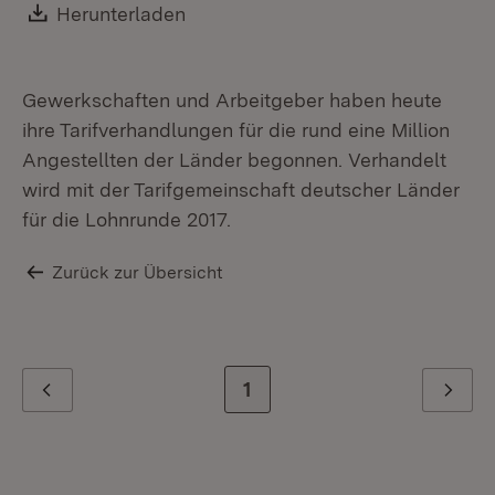
Download:
Herunterladen
(Öffnet in neuem Fenster)
Gewerkschaften und Arbeitgeber haben heute
ihre Tarifverhandlungen für die rund eine Million
Angestellten der Länder begonnen. Verhandelt
wird mit der Tarifgemeinschaft deutscher Länder
für die Lohnrunde 2017.
Zurück zur Übersicht
Zur letzten Seite
1
Zurück
Weiter