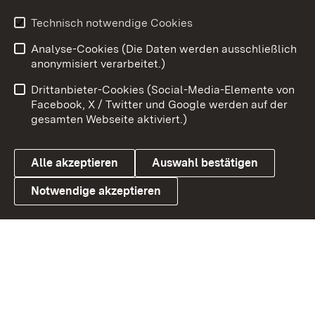
Youtube
Technisch notwendige Cookies
Analyse-Cookies (Die Daten werden ausschließlich
Zum 
anonymisiert verarbeitet.)
Impressum
Kontakt
Drittanbieter-Cookies (Social-Media-Elemente von
Benutzungshinweise
Barrierefreiheit
Facebook, X / Twitter und Google werden auf der
gesamten Webseite aktiviert.)
Datenschutz
Cookies
Alle akzeptieren
Auswahl bestätigen
Notwendige akzeptieren
Link zum Landesportal