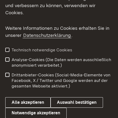
Mastodon
und verbessern zu können, verwenden wir
Cookies.
Messenger
Social Wall
Weitere Informationen zu Cookies erhalten Sie in
unserer
Datenschutzerklärung
.
X / Twitter
Youtube
Technisch notwendige Cookies
Analyse-Cookies (Die Daten werden ausschließlich
Zum 
anonymisiert verarbeitet.)
Impressum
Kontakt
Drittanbieter-Cookies (Social-Media-Elemente von
Benutzungshinweise
Barrierefreiheit
Facebook, X / Twitter und Google werden auf der
gesamten Webseite aktiviert.)
Datenschutz
Cookies
Alle akzeptieren
Auswahl bestätigen
Notwendige akzeptieren
Link zum Landesportal