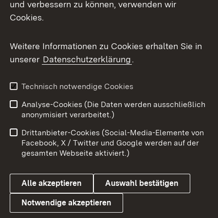
und verbessern zu können, verwenden wir
Cookies.
Messenger
Social Wall
Weitere Informationen zu Cookies erhalten Sie in
unserer
Datenschutzerklärung
.
X / Twitter
Youtube
Technisch notwendige Cookies
Analyse-Cookies (Die Daten werden ausschließlich
Zum 
anonymisiert verarbeitet.)
Impressum
Kontakt
Drittanbieter-Cookies (Social-Media-Elemente von
Benutzungshinweise
Barrierefreiheit
Facebook, X / Twitter und Google werden auf der
gesamten Webseite aktiviert.)
Datenschutz
Cookies
Alle akzeptieren
Auswahl bestätigen
Notwendige akzeptieren
Link zum Landesportal