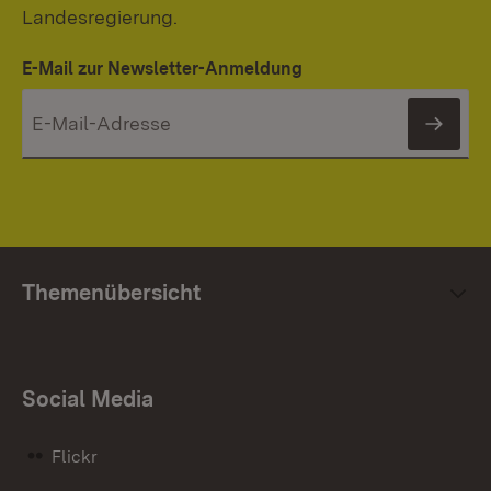
Landesregierung.
E-Mail zur Newsletter-Anmeldung
News
Themenübersicht
Social Media
Flickr