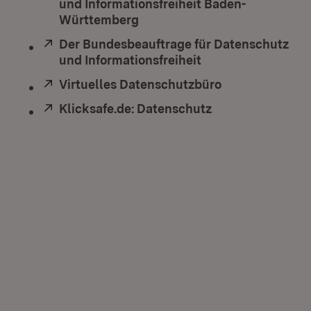
und Informationsfreiheit Baden-
Württemberg
(Öffnet in neuem Fenster)
Extern:
Der Bundesbeauftrage für Datenschutz
und Informationsfreiheit
(Öffnet in neuem F
Extern:
Virtuelles Datenschutzbüro
(Öffnet in neu
Extern:
Klicksafe.de: Datenschutz
(Öffnet in neuem