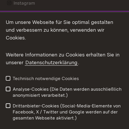
Instagram
LinkedIn
Um unsere Webseite für Sie optimal gestalten
Mastodon
und verbessern zu können, verwenden wir
Cookies.
Messenger
Social Wall
Weitere Informationen zu Cookies erhalten Sie in
unserer
Datenschutzerklärung
.
X / Twitter
Youtube
Technisch notwendige Cookies
Analyse-Cookies (Die Daten werden ausschließlich
Zum 
anonymisiert verarbeitet.)
Impressum
Kontakt
Drittanbieter-Cookies (Social-Media-Elemente von
Benutzungshinweise
Barrierefreiheit
Facebook, X / Twitter und Google werden auf der
gesamten Webseite aktiviert.)
Datenschutz
Cookies