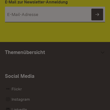
E-Mail zur Newsletter-Anmeldung
News
Themenübersicht
Social Media
Flickr
Instagram
LinkedIn