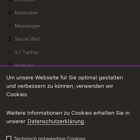
Mastodon
Messenger
Social Wall
X / Twitter
Youtube
Um unsere Webseite für Sie optimal gestalten
Zum 
und verbessern zu können, verwenden wir
Impressum
Kontakt
Cookies.
Benutzungshinweise
Barrierefreiheit
Datenschutz
Cookies
Weitere Informationen zu Cookies erhalten Sie in
unserer
Datenschutzerklärung
.
Technisch notwendige Cookies