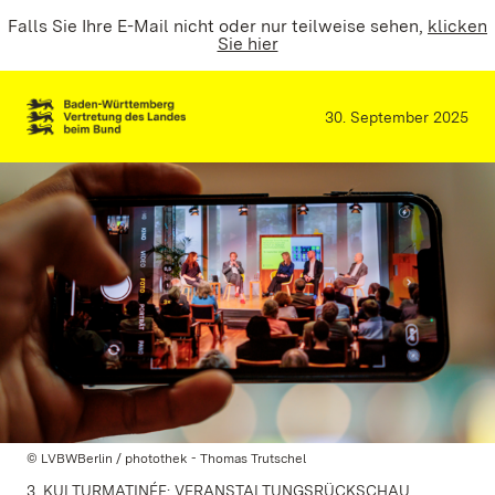
Falls Sie Ihre E-Mail nicht oder nur teilweise sehen,
klicken
Sie hier
30. September 2025
© LVBWBerlin / photothek - Thomas Trutschel
3. KULTURMATINÉE: VERANSTALTUNGSRÜCKSCHAU