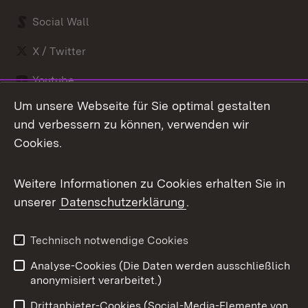
Social Wall
X / Twitter
Youtube
Um unsere Webseite für Sie optimal gestalten
Zum 
und verbessern zu können, verwenden wir
Impressum
Kontakt
Cookies.
Benutzungshinweise
Barrierefreiheit
Datenschutz
Cookies
Weitere Informationen zu Cookies erhalten Sie in
unserer
Datenschutzerklärung
.
Technisch notwendige Cookies
Link zum Landesportal
Analyse-Cookies (Die Daten werden ausschließlich
anonymisiert verarbeitet.)
Drittanbieter-Cookies (Social-Media-Elemente von