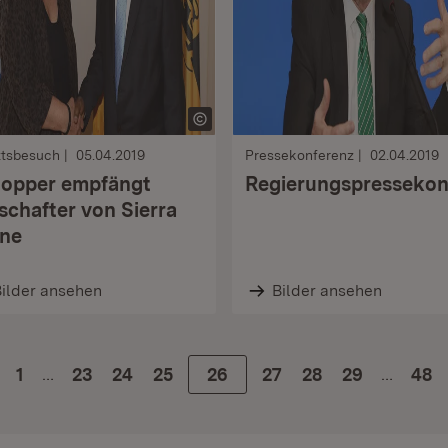
ttsbesuch
05.04.2019
Pressekonferenz
02.04.2019
opper empfängt
Regierungspressekon
schafter von Sierra
ne
ilder ansehen
Bilder ansehen
…
…
1
Zur Seite
23
Zur Seite
24
Zur Seite
25
Zur Seite
26
Zur Seite
27
Zur Seite
28
Zur Seite
29
48