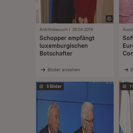
Antrittsbesuch
30.04.2019
Ausst
Schopper empfängt
Sof
luxemburgischen
Eur
Botschafter
Con
Bilder ansehen
B
5 Bilder
1