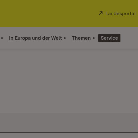
Extern:
Landesportal
In Europa und der Welt
Themen
Service