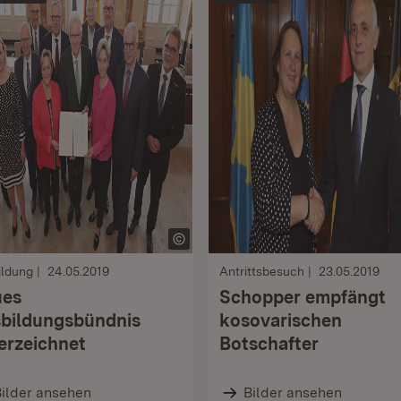
ildung
24.05.2019
Antrittsbesuch
23.05.2019
ues
Schopper empfängt
bildungsbündnis
kosovarischen
erzeichnet
Botschafter
ilder ansehen
Bilder ansehen