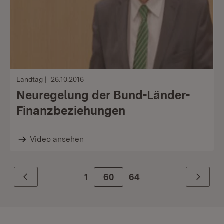
Landtag
26.10.2016
Neuregelung der Bund-Länder-
Finanzbeziehungen
Video ansehen
1
Zur Seite
60
64
Zurück
Weiter