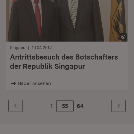
Singapur
10.04.2017
Antrittsbesuch des Botschafters
der Republik Singapur
Bilder ansehen
1
Zur Seite
55
64
Zurück
Weiter