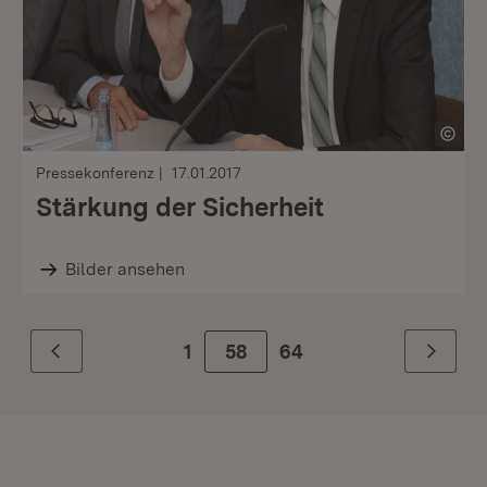
Pressekonferenz
17.01.2017
Stärkung der Sicherheit
Bilder ansehen
1
Zur Seite
58
64
Zurück
Weiter