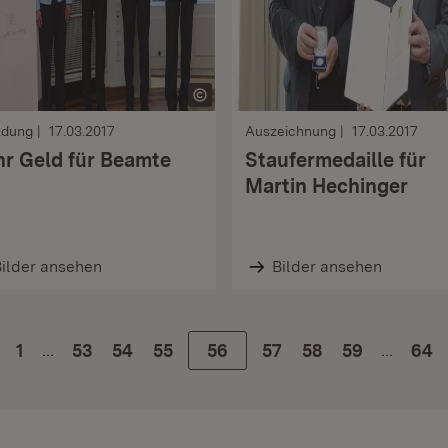
ldung
17.03.2017
Auszeichnung
17.03.2017
r Geld für Beamte
Staufermedaille für
Martin Hechinger
ilder ansehen
Bilder ansehen
…
…
1
Zur Seite
53
Zur Seite
54
Zur Seite
55
Zur Seite
56
Zur Seite
57
Zur Seite
58
Zur Seite
59
64