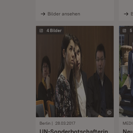
Bilder ansehen
B
4 Bilder
5
Berlin
28.03.2017
MEDI
UN-Sonderbotschafterin
Neu