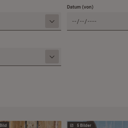
Datum (von)
 Bild
5 Bilder