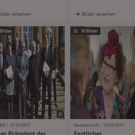
ilder ansehen
Bilder ansehen
 Bilder
10 Bilder
EN
27.03.2017
Gesellschaft
23.03.2017
er Präsident der
Festlicher