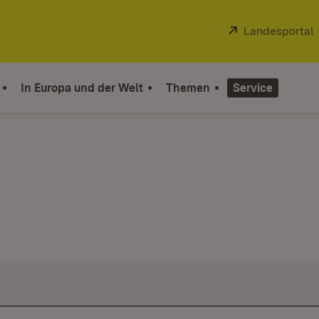
Extern:
Landesportal
In Europa und der Welt
Themen
Service