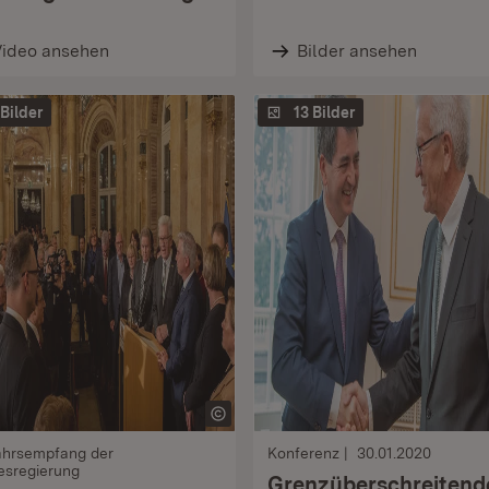
Video ansehen
Bilder ansehen
 Bilder
13 Bilder
ahrsempfang der
Konferenz
30.01.2020
esregierung
Grenz­überschreitend