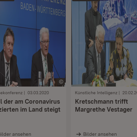
sekonferenz
03.03.2020
Künstliche Intelligenz
20.02.
l der am Coronavirus
Kretschmann trifft
izierten im Land steigt
Margrethe Vestager
ilder ansehen
Bilder ansehen