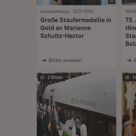
Auszeichnung
23.01.2020
GED
Große Staufermedaille in
75.
Gold an Marianne
Hin
Schultz-Hector
Sta
Bol
Bilder ansehen
B
2 Bilder
1