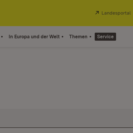
Extern:
Landesportal
In Europa und der Welt
Themen
Service