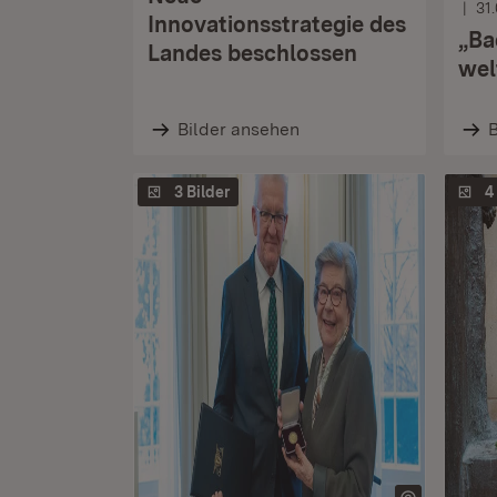
31
Innovationsstrategie des
„Ba
Landes beschlossen
wel
Bilder ansehen
B
3 Bilder
4