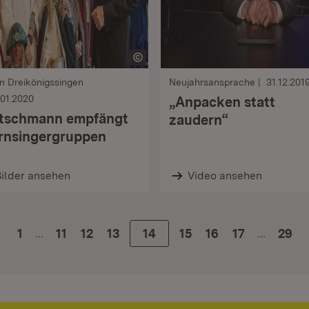
n Dreikönigssingen
Neujahrsansprache
31.12.201
.01.2020
„Anpacken statt
tschmann empfängt
zaudern“
rnsingergruppen
ilder ansehen
Video ansehen
…
…
1
Zur Seite
11
Zur Seite
12
Zur Seite
13
Zur Seite
14
Zur Seite
15
Zur Seite
16
Zur Seite
17
29