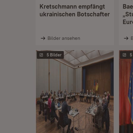
Kretschmann empfängt
Bae
ukrainischen Botschafter
„St
Eur
Bilder ansehen
B
5 Bilder
5