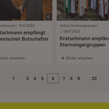
ttsbesuch
19.01.2023
Aktion Dreikönigssingen
09.01.2023
tschmann empfängt
Kretschmann empfän
lienischen Botschafter
Sternsingergruppen
ilder ansehen
Bilder ansehen
…
…
1
Zur Seite
3
Zur Seite
4
Zur Seite
5
Zur Seite
6
Zur Seite
7
Zur Seite
8
Zur Seite
9
23