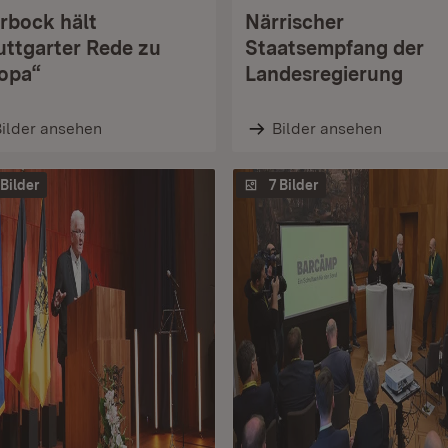
rbock hält
Närrischer
uttgarter Rede zu
Staatsempfang der
opa“
Landesregierung
ilder ansehen
Bilder ansehen
 Bilder
7 Bilder