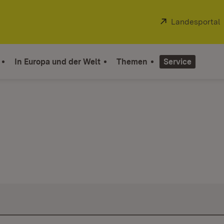
Extern:
Landesportal
In Europa und der Welt
Themen
Service