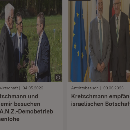
irtschaft
04.05.2023
Antrittsbesuch
03.05.2023
tschmann und
Kretschmann empfän
emir besuchen
israelischen Botschaf
.A.N.Z.-Demobetrieb
enlohe