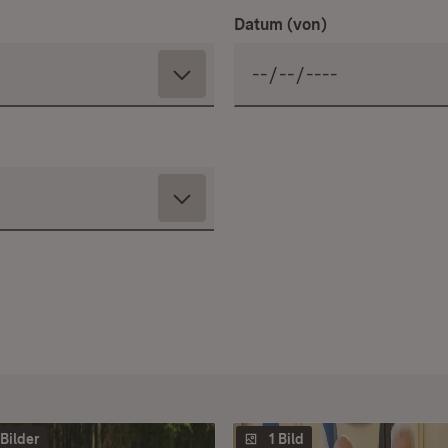
Datum (von)
 Bilder
1 Bild