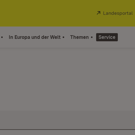
Extern:
Landesportal
In Europa und der Welt
Themen
Service