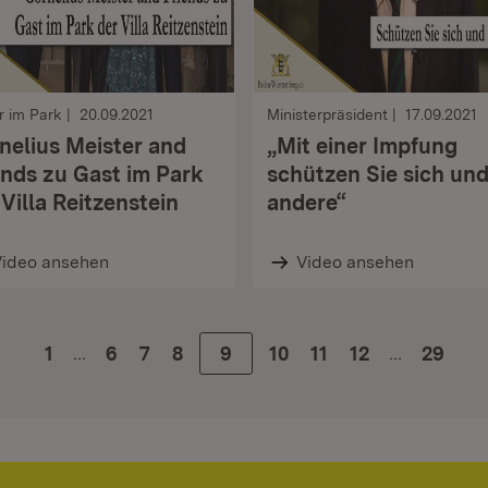
r im Park
20.09.2021
Ministerpräsident
17.09.2021
nelius Meister and
„Mit einer Impfung
ends zu Gast im Park
schützen Sie sich un
 Villa Reitzenstein
andere“
Video ansehen
Video ansehen
…
…
1
Zur Seite
6
Zur Seite
7
Zur Seite
8
Zur Seite
9
Zur Seite
10
Zur Seite
11
Zur Seite
12
29