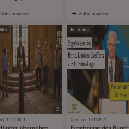
ilder ansehen
Video ansehen
 Bild
Video
n
14.12.2021
Corona
18.11.2021
dfinder übergeben
Ergebnisse des Bund-