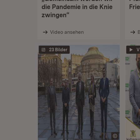
die Pandemie in die Knie
Fri
zwingen“
Video ansehen
B
23 Bilder
V