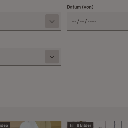
Datum (von)
ideo
8 Bilder