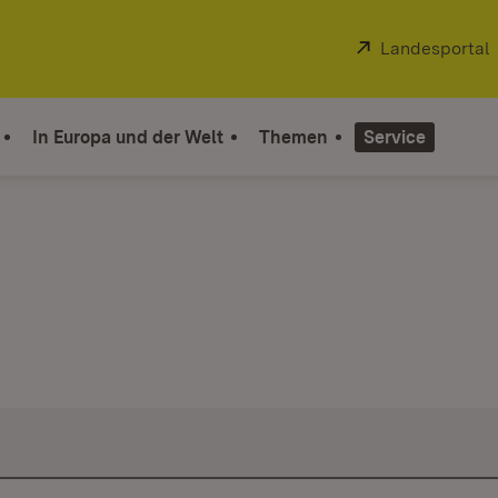
Extern:
Landesportal
In Europa und der Welt
Themen
Service