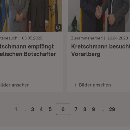
ttsbesuch
03.05.2023
Zusammenarbeit
26.04.2023
tschmann empfängt
Kretschmann besuch
aelischen Botschafter
Vorarlberg
ilder ansehen
Bilder ansehen
…
…
1
Zur Seite
3
Zur Seite
4
Zur Seite
5
Zur Seite
6
Zur Seite
7
Zur Seite
8
Zur Seite
9
29