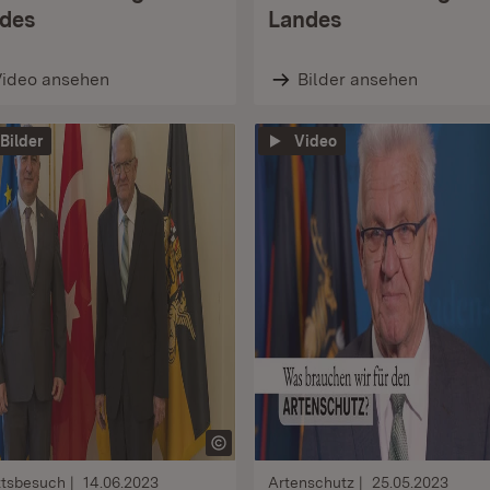
des
Landes
Video ansehen
Bilder ansehen
 Bilder
Video
ttsbesuch
14.06.2023
Artenschutz
25.05.2023