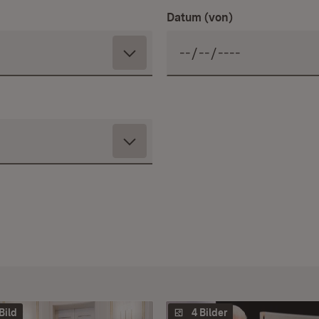
Datum (von)
 Bild
4 Bilder