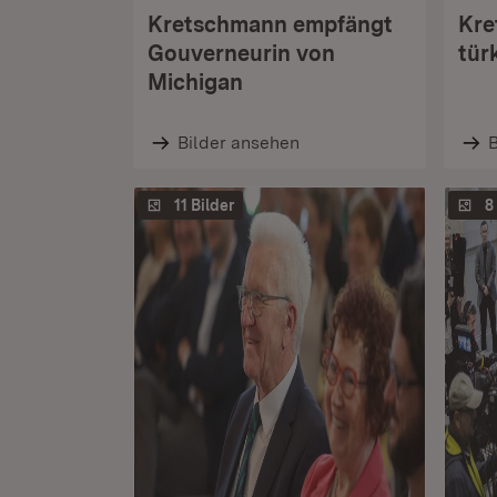
Kretschmann empfängt
Kre
Gouverneurin von
tür
Michigan
Bilder ansehen
B
11 Bilder
8