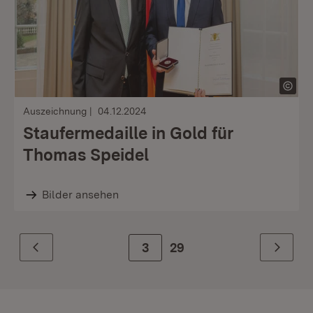
Auszeichnung
04.12.2024
Staufermedaille in Gold für
Thomas Speidel
Bilder ansehen
Zur Seite
3
29
Zurück
Weiter