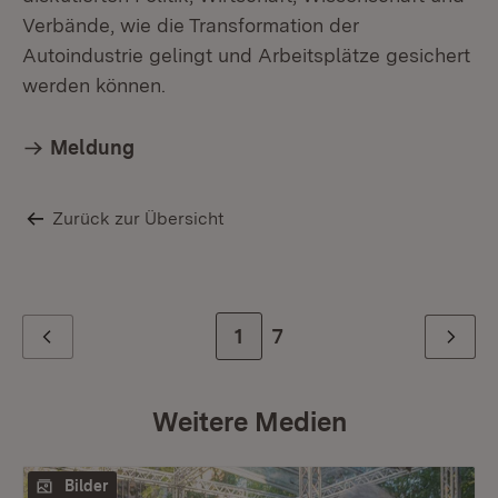
Verbände, wie die Transformation der
Autoindustrie gelingt und Arbeitsplätze gesichert
werden können.
Meldung
Zurück zur Übersicht
Zur Seite
1
Zur letzten Seite
7
Zurück
Weiter
Weitere Medien
Bilder