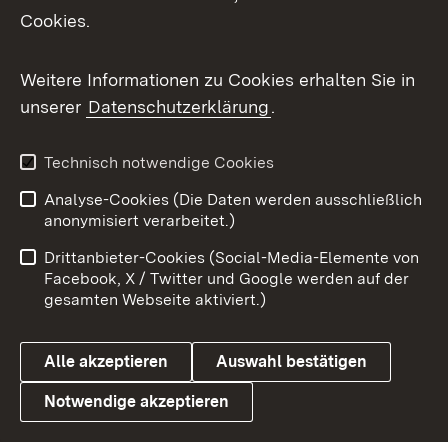
Cookies.
Messenger
Social Wall
Weitere Informationen zu Cookies erhalten Sie in
unserer
Datenschutzerklärung
.
X / Twitter
Youtube
Technisch notwendige Cookies
Analyse-Cookies (Die Daten werden ausschließlich
Zum 
anonymisiert verarbeitet.)
Impressum
Kontakt
Drittanbieter-Cookies (Social-Media-Elemente von
Benutzungshinweise
Barrierefreiheit
Facebook, X / Twitter und Google werden auf der
gesamten Webseite aktiviert.)
Datenschutz
Cookies
Alle akzeptieren
Auswahl bestätigen
Notwendige akzeptieren
Link zum Landesportal