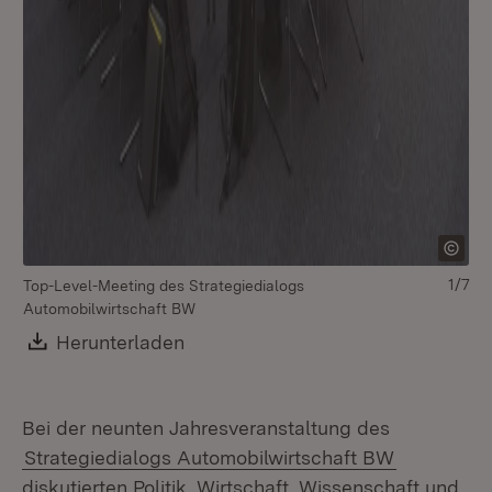
1/7
Top-Level-Meeting des Strategiedialogs
To
Automobilwirtschaft BW
Au
Download:
Herunterladen
(Öffnet in neuem Fenster)
Bei der neunten Jahresveranstaltung des
Strategiedialogs Automobilwirtschaft BW
diskutierten Politik, Wirtschaft, Wissenschaft und