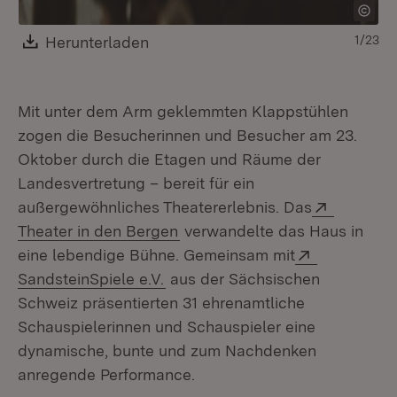
Download:
Herunterladen
(Öffnet in neuem Fenster)
1/23
Mit unter dem Arm geklemmten Klappstühlen
zogen die Besucherinnen und Besucher am 23.
Oktober durch die Etagen und Räume der
Landesvertretung – bereit für ein
Extern:
außergewöhnliches Theatererlebnis. Das
(Öffnet in neuem Fenster)
Theater in den Bergen
verwandelte das Haus in
Extern:
eine lebendige Bühne. Gemeinsam mit
(Öffnet in neuem Fenster)
SandsteinSpiele e.V.
aus der Sächsischen
Schweiz präsentierten 31 ehrenamtliche
Schauspielerinnen und Schauspieler eine
dynamische, bunte und zum Nachdenken
anregende Performance.