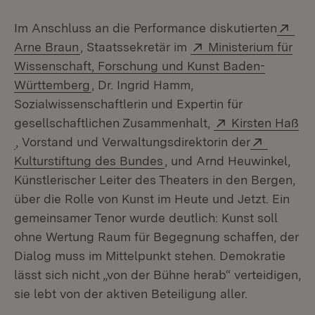
Ext
Im Anschluss an die Performance diskutierten
(Öffnet in neuem Fenster)
Extern:
Arne Braun
, Staatssekretär im
Ministerium für
Wissenschaft, Forschung und Kunst Baden-
(Öffnet in neuem Fenster)
Württemberg
, Dr. Ingrid Hamm,
Sozialwissenschaftlerin und Expertin für
Extern:
gesellschaftlichen Zusammenhalt,
Kirsten Haß
(Öffnet in neuem Fenster)
Extern:
, Vorstand und Verwaltungsdirektorin der
(Öffnet in neuem Fenster)
Kulturstiftung des Bundes
, und Arnd Heuwinkel,
Künstlerischer Leiter des Theaters in den Bergen,
über die Rolle von Kunst im Heute und Jetzt. Ein
gemeinsamer Tenor wurde deutlich: Kunst soll
ohne Wertung Raum für Begegnung schaffen, der
Dialog muss im Mittelpunkt stehen. Demokratie
lässt sich nicht „von der Bühne herab“ verteidigen,
sie lebt von der aktiven Beteiligung aller.