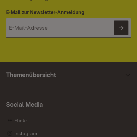
E-Mail zur Newsletter-Anmeldung
News
Themenübersicht
Social Media
Flickr
Instagram