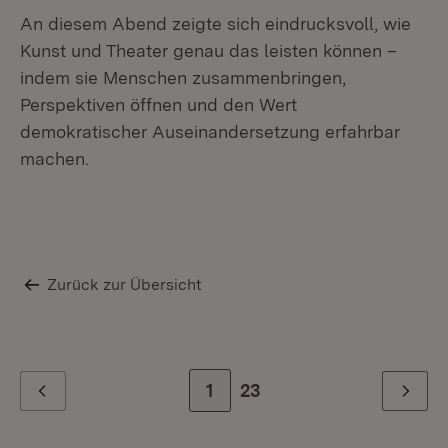
An diesem Abend zeigte sich eindrucksvoll, wie
Kunst und Theater genau das leisten können –
indem sie Menschen zusammenbringen,
Perspektiven öffnen und den Wert
demokratischer Auseinandersetzung erfahrbar
machen.
Zurück zur Übersicht
Zur Seite
1
Zur letzten Seite
23
Zurück
Weiter