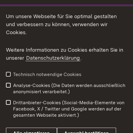
LinkedIn
Um unsere Webseite für Sie optimal gestalten
Mastodon
und verbessern zu können, verwenden wir
Cookies.
Messenger
Social Wall
Weitere Informationen zu Cookies erhalten Sie in
unserer
Datenschutzerklärung
.
X / Twitter
Youtube
Technisch notwendige Cookies
Analyse-Cookies (Die Daten werden ausschließlich
Zum 
anonymisiert verarbeitet.)
Impressum
Kontakt
Drittanbieter-Cookies (Social-Media-Elemente von
Benutzungshinweise
Barrierefreiheit
Facebook, X / Twitter und Google werden auf der
gesamten Webseite aktiviert.)
Datenschutz
Cookies