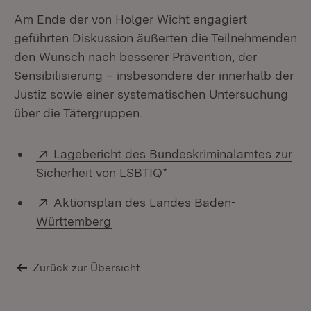
Am Ende der von Holger Wicht engagiert
geführten Diskussion äußerten die Teilnehmenden
den Wunsch nach besserer Prävention, der
Sensibilisierung – insbesondere der innerhalb der
Justiz sowie einer systematischen Untersuchung
über die Tätergruppen.
Extern:
Lagebericht des Bundeskriminalamtes zur
(Öffnet in neuem Fenster
Sicherheit von LSBTIQ*
Extern:
Aktionsplan des Landes Baden-
(Öffnet in neuem Fenster)
Württemberg
Zurück zur Übersicht