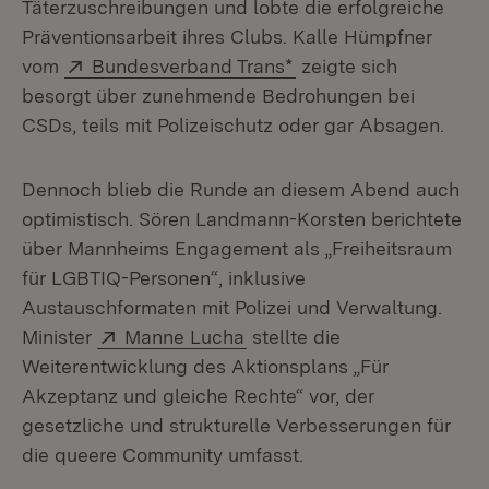
Täterzuschreibungen und lobte die erfolgreiche
Präventionsarbeit ihres Clubs. Kalle Hümpfner
Extern:
(Öffnet in neuem Fens
vom
Bundesverband Trans*
zeigte sich
besorgt über zunehmende Bedrohungen bei
CSDs, teils mit Polizeischutz oder gar Absagen.
Dennoch blieb die Runde an diesem Abend auch
optimistisch. Sören Landmann-Korsten berichtete
über Mannheims Engagement als „Freiheitsraum
für LGBTIQ-Personen“, inklusive
Austauschformaten mit Polizei und Verwaltung.
Extern:
(Öffnet in neuem Fenster)
Minister
Manne Lucha
stellte die
Weiterentwicklung des Aktionsplans „Für
Akzeptanz und gleiche Rechte“ vor, der
gesetzliche und strukturelle Verbesserungen für
die queere Community umfasst.