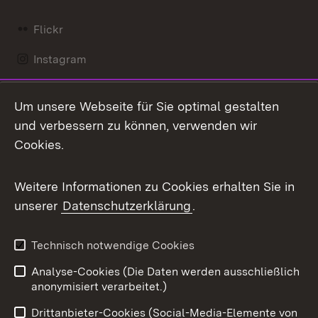
Flickr
Instagram
LinkedIn
Um unsere Webseite für Sie optimal gestalten
Mastodon
und verbessern zu können, verwenden wir
Cookies.
Messenger
Social Wall
Weitere Informationen zu Cookies erhalten Sie in
unserer
Datenschutzerklärung
.
X / Twitter
Youtube
Technisch notwendige Cookies
Analyse-Cookies (Die Daten werden ausschließlich
Zum 
anonymisiert verarbeitet.)
Impressum
Kontakt
Drittanbieter-Cookies (Social-Media-Elemente von