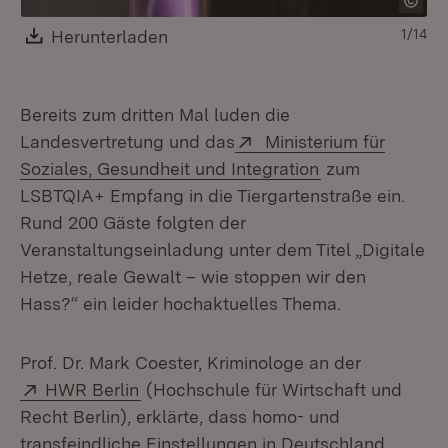
Download:
Herunterladen
(Öffnet in neuem Fenster)
1/14
Mo
Bereits zum dritten Mal luden die
Extern:
Landesvertretung und das
Ministerium für
(Öffnet in neue
Soziales, Gesundheit und Integration
zum
LSBTQIA+ Empfang in die Tiergartenstraße ein.
Rund 200 Gäste folgten der
Veranstaltungseinladung unter dem Titel „Digitale
Hetze, reale Gewalt – wie stoppen wir den
Hass?“ ein leider hochaktuelles Thema.
Prof. Dr. Mark Coester, Kriminologe an der
Extern:
(Öffnet in neuem Fenster)
HWR Berlin
(Hochschule für Wirtschaft und
Recht Berlin), erklärte, dass homo- und
transfeindliche Einstellungen in Deutschland