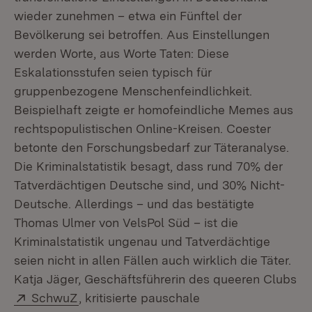
wieder zunehmen – etwa ein Fünftel der
Bevölkerung sei betroffen. Aus Einstellungen
werden Worte, aus Worte Taten: Diese
Eskalationsstufen seien typisch für
gruppenbezogene Menschenfeindlichkeit.
Beispielhaft zeigte er homofeindliche Memes aus
rechtspopulistischen Online-Kreisen. Coester
betonte den Forschungsbedarf zur Täteranalyse.
Die Kriminalstatistik besagt, dass rund 70% der
Tatverdächtigen Deutsche sind, und 30% Nicht-
Deutsche. Allerdings – und das bestätigte
Thomas Ulmer von VelsPol Süd – ist die
Kriminalstatistik ungenau und Tatverdächtige
seien nicht in allen Fällen auch wirklich die Täter.
Katja Jäger, Geschäftsführerin des queeren Clubs
Extern:
(Öffnet in neuem Fenster)
SchwuZ
, kritisierte pauschale