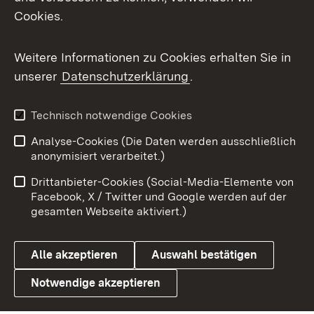
Cookies.
Messenger
Social Wall
Weitere Informationen zu Cookies erhalten Sie in
unserer
Datenschutzerklärung
.
X / Twitter
Youtube
Technisch notwendige Cookies
Analyse-Cookies (Die Daten werden ausschließlich
Zum 
anonymisiert verarbeitet.)
Impressum
Kontakt
Drittanbieter-Cookies (Social-Media-Elemente von
Benutzungshinweise
Barrierefreiheit
Facebook, X / Twitter und Google werden auf der
gesamten Webseite aktiviert.)
Datenschutz
Cookies
Alle akzeptieren
Auswahl bestätigen
Notwendige akzeptieren
Link zum Landesportal