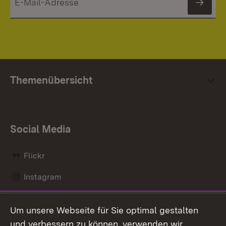
News
Themenübersicht
Social Media
Flickr
Instagram
LinkedIn
Um unsere Webseite für Sie optimal gestalten
Mastodon
und verbessern zu können, verwenden wir