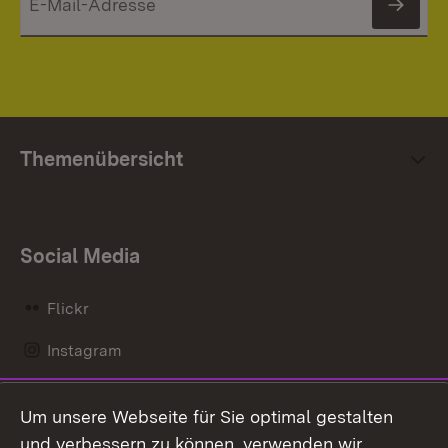
News
Themenübersicht
Social Media
Flickr
Instagram
LinkedIn
Um unsere Webseite für Sie optimal gestalten
Mastodon
und verbessern zu können, verwenden wir