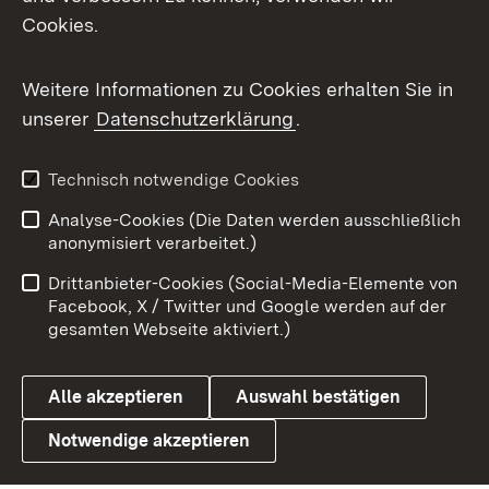
Cookies.
Messenger
Social Wall
Weitere Informationen zu Cookies erhalten Sie in
unserer
Datenschutzerklärung
.
X / Twitter
Youtube
Technisch notwendige Cookies
Analyse-Cookies (Die Daten werden ausschließlich
Zum 
anonymisiert verarbeitet.)
Impressum
Kontakt
Drittanbieter-Cookies (Social-Media-Elemente von
Benutzungshinweise
Barrierefreiheit
Facebook, X / Twitter und Google werden auf der
gesamten Webseite aktiviert.)
Datenschutz
Cookies
Alle akzeptieren
Auswahl bestätigen
Notwendige akzeptieren
Link zum Landesportal