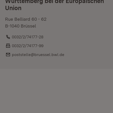
Württemberg bei der Europäischen
Union
Rue Belliard 60 - 62
B-1040 Brüssel
Telefon:
0032/2/74177-28
Fax:
0032/2/74177-99
E-Mail:
poststelle@bruessel.bwl.de